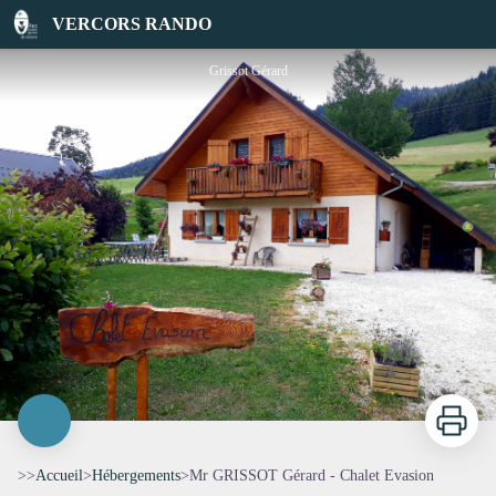
Mr GRISSOT Gérard - Chalet Evasion
VERCORS RANDO
Grissot Gérard
Imprimer
>>
Accueil
>
Hébergements
>
Mr GRISSOT Gérard - Chalet Evasion