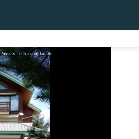
Appartement pour 4 à 6 personnes ( Isére - massif Vercors - Corrençon) famille - Clévacances