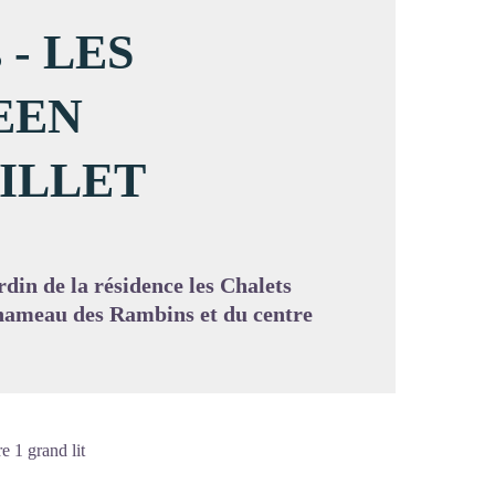
s - LES
EEN
image en plein écran
MILLET
din de la résidence les Chalets
 hameau des Rambins et du centre
e 1 grand lit