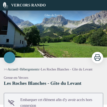
Les Roches Blanches - Gîte du Levant
VERCORS RANDO
Gîtes de France
Imprimer
>>
Accueil
>
Hébergements
>
Les Roches Blanches - Gîte du Levant
Gresse-en-Vercors
Les Roches Blanches - Gîte du Levant
Voir l'image en plein écran
Embarquer cet élément afin d'y avoir accès hors
connexion