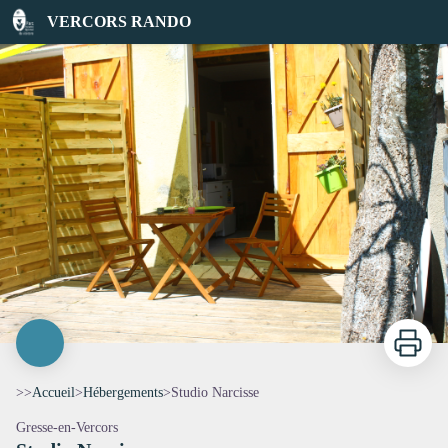
Studio Narcisse
VERCORS RANDO
Imprimer
>>
Accueil
>
Hébergements
>
Studio Narcisse
Gresse-en-Vercors