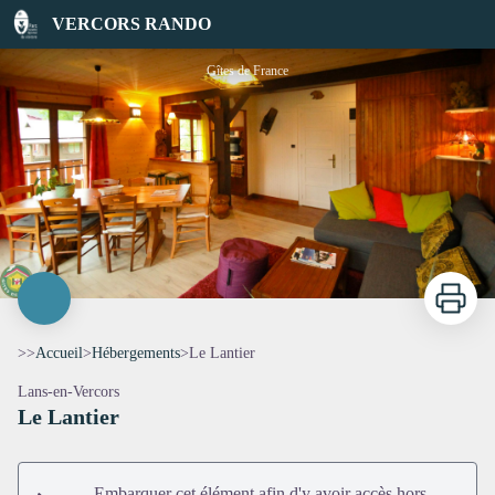
Le Lantier
VERCORS RANDO
Gîtes de France
Imprimer
>>
Accueil
>
Hébergements
>
Le Lantier
Lans-en-Vercors
Le Lantier
Voir l'image en plein écran
Embarquer cet élément afin d'y avoir accès hors