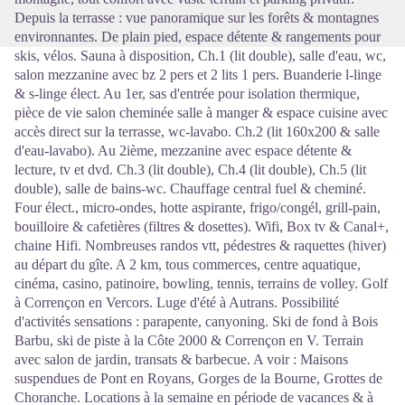
Depuis la terrasse : vue panoramique sur les forêts & montagnes
environnantes. De plain pied, espace détente & rangements pour
skis, vélos. Sauna à disposition, Ch.1 (lit double), salle d'eau, wc,
salon mezzanine avec bz 2 pers et 2 lits 1 pers. Buanderie l-linge
& s-linge élect. Au 1er, sas d'entrée pour isolation thermique,
pièce de vie salon cheminée salle à manger & espace cuisine avec
accès direct sur la terrasse, wc-lavabo. Ch.2 (lit 160x200 & salle
d'eau-lavabo). Au 2ième, mezzanine avec espace détente &
lecture, tv et dvd. Ch.3 (lit double), Ch.4 (lit double), Ch.5 (lit
double), salle de bains-wc. Chauffage central fuel & cheminé.
Four élect., micro-ondes, hotte aspirante, frigo/congél, grill-pain,
bouilloire & cafetières (filtres & dosettes). Wifi, Box tv & Canal+,
chaine Hifi. Nombreuses randos vtt, pédestres & raquettes (hiver)
au départ du gîte. A 2 km, tous commerces, centre aquatique,
cinéma, casino, patinoire, bowling, tennis, terrains de volley. Golf
à Corrençon en Vercors. Luge d'été à Autrans. Possibilité
d'activités sensations : parapente, canyoning. Ski de fond à Bois
Barbu, ski de piste à la Côte 2000 & Corrençon en V. Terrain
avec salon de jardin, transats & barbecue. A voir : Maisons
suspendues de Pont en Royans, Gorges de la Bourne, Grottes de
Choranche. Locations à la semaine en période de vacances & à