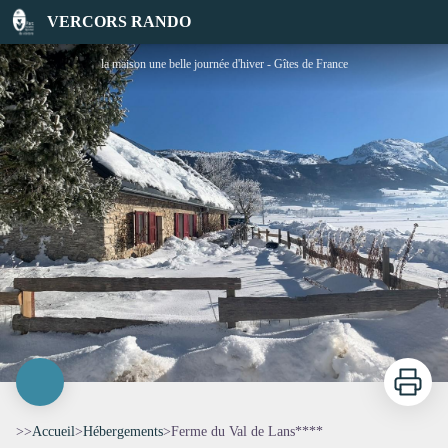
Ferme du Val de Lans****
VERCORS RANDO
la maison une belle journée d'hiver - Gîtes de France
Imprimer
>>
Accueil
>
Hébergements
>
Ferme du Val de Lans****