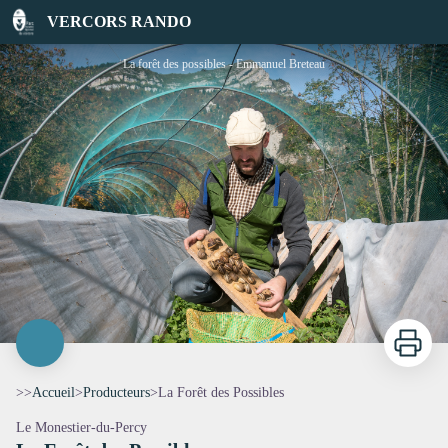
La Forêt des Possibles
VERCORS RANDO
La forêt des possibles - Emmanuel Breteau
Imprimer
>>
Accueil
>
Producteurs
>
La Forêt des Possibles
Le Monestier-du-Percy