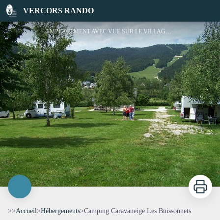
Camping Caravaneige Les Buissonnets
VERCORS RANDO
EMPLACEMENT AVEC VUE SUR LE VILLAGE - Les Buissonnets
Imprimer
>>
Accueil
>
Hébergements
>
Camping Caravaneige Les Buissonnets