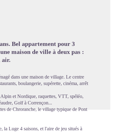
image en plein écran
rans. Bel appartement pour 3
ne maison de ville à deux pas :
 air.
énagé dans une maison de village. Le centre
taurants, boulangerie, supérette, cinéma, arrêt
i Alpin et Nordique, raquettes, VTT, spéléo,
éaudre, Golf à Corrençon...
tes de Chroranche, le village typique de Pont
 la Luge 4 saisons, et l'aire de jeu situés à