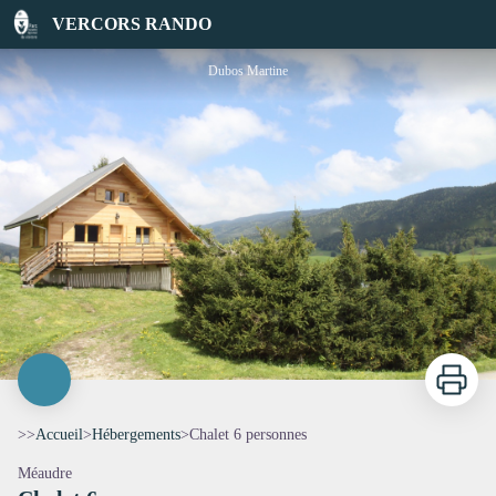
Chalet 6 personnes
VERCORS RANDO
Dubos Martine
Imprimer
>>
Accueil
>
Hébergements
>
Chalet 6 personnes
Méaudre