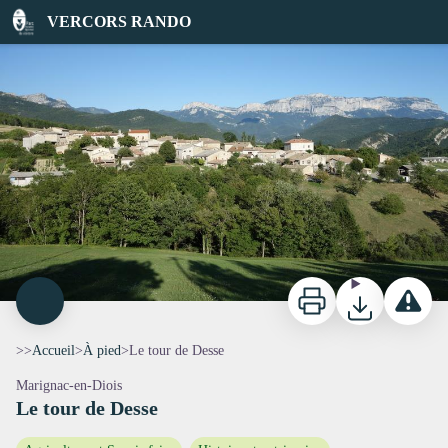
Le tour de Desse
VERCORS RANDO
Vue sur Marignac-en-Diois - PNRV
Imprimer
Télécharger
Signaler 
>>
Accueil
>
À pied
>
Le tour de Desse
Marignac-en-Diois
Le tour de Desse