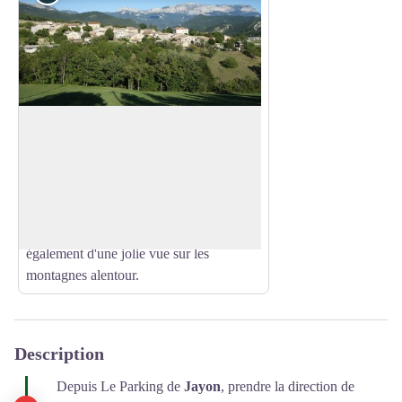
Marignac-en-Diois
Découvrez le village de Marignac-en-
Diois occupé depuis l'Antiquité et son
Voir l'image en plein écran
patrimoine architectural (église, chapelle,
tour de guêt et maisons en pierres
typiques de la région). Le village dispose
également d'une jolie vue sur les
montagnes alentour.
Description
Depuis Le Parking de
Jayon
, prendre la direction de