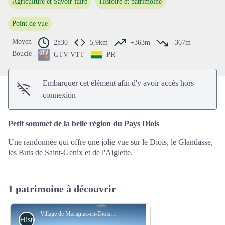
Agriculture et Savoir faire
Histoire et patrimoine
Voir l'image en plein écran
Point de vue
Moyen
2h30
5,9km
+363m
-367m
Boucle
GTV VTT
PR
Embarquer cet élément afin d'y avoir accès hors
connexion
Petit sommet de la belle région du Pays Diois
Une randonnée qui offre une jolie vue sur le Diois, le Glandasse,
les Buts de Saint-Genix et de l'Aiglette.
1 patrimoine à découvrir
Village de Marignac-en-Diois - PNRV
Histoire et patrimoine