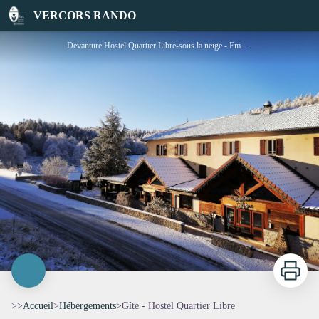
Gîte - Hostel Quartier Libre
VERCORS RANDO
Devanture Hostel Quartier Libre-sous la neige - Emmelieke ODUL
Imprimer
>>
Accueil
>
Hébergements
>
Gîte - Hostel Quartier Libre