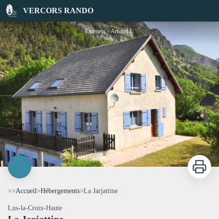
La Jarjattine
VERCORS RANDO
Extérieur - Arnaud L.
Imprimer
>>
Accueil
>
Hébergements
>
La Jarjattine
Lus-la-Croix-Haute