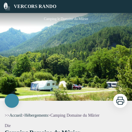
Camping Domaine du Mûrier
VERCORS RANDO
Camping le Domaine du Mûrier
Imprimer
>>
Accueil
>
Hébergements
>
Camping Domaine du Mûrier
Die