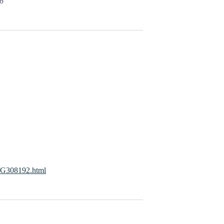
26
t-G308192.html