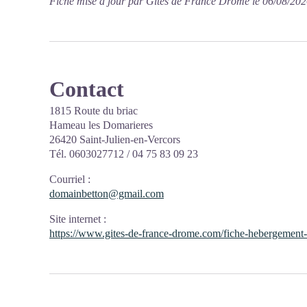
Fiche mise à jour par Gîtes de France Drôme le 06/08/20
Contact
1815 Route du briac
Hameau les Domarieres
26420 Saint-Julien-en-Vercors
Tél. 0603027712 / 04 75 83 09 23
Courriel
:
domainbetton@gmail.com
Site internet
:
https://www.gites-de-france-drome.com/fiche-hebergemen