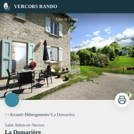
La Domarière
VERCORS RANDO
Gîtes de France
Imprimer
>>
Accueil
>
Hébergements
>
La Domarière
Saint-Julien-en-Vercors
La Domarière