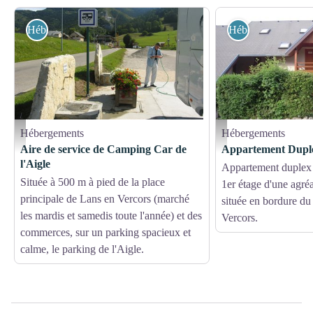
Hébergements
Hébergements
Hébergements
Hébergements
Aire de service camping-cars Lans en Vercors - OT Lans en Vercors
Vue de l'entrée porte de ga
Aire de service de Camping Car de
Appartement Dup
l'Aigle
Appartement duplex 
Située à 500 m à pied de la place
1er étage d'une agréa
principale de Lans en Vercors (marché
située en bordure du
les mardis et samedis toute l'année) et des
Vercors.
commerces, sur un parking spacieux et
calme, le parking de l'Aigle.