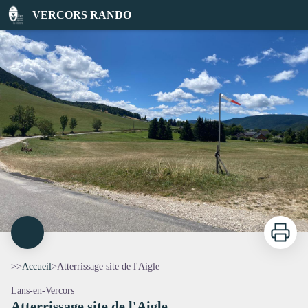
Atterrissage site de l'Aigle
VERCORS RANDO
Atterrissage du site de l'Aigle - Noémie Castaing/PNRV
Imprimer
>>
Accueil
>
Atterrissage site de l'Aigle
Lans-en-Vercors
Atterrissage site de l'Aigle