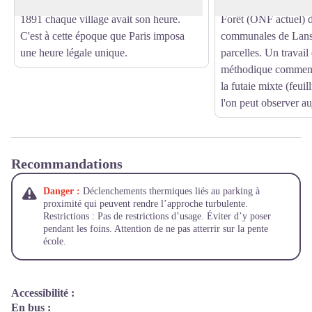
devant la maison. Il Faut savoir qu'avant
En 1893, l'administr
1891 chaque village avait son heure.
Forêt (ONF actuel) di
C'est à cette époque que Paris imposa
communales de Lans 
une heure légale unique.
parcelles. Un travail
méthodique commence
la futaie mixte (feuil
l'on peut observer au
Recommandations
Danger :
Déclenchements thermiques liés au parking à
proximité qui peuvent rendre l’approche turbulente.
Restrictions : Pas de restrictions d’usage. Éviter d’y poser
pendant les foins. Attention de ne pas atterrir sur la pente
école.
Accessibilité
:
En bus :