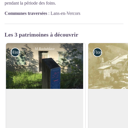
pendant la période des foins.
Communes traversées
:
Lans-en-Vercors
Les 3 patrimoines à découvrir
M.Rocheblave
Histoire et patrimoine
Flore
Cadran solaire du Peuil
Le bois Sigu
Observez, sur la facade de cette maison,
A la fin du XiXe siècl
le cadran solaire date de 1781 ! L'heure
ressources non négli
Voir l'image en plein écran
que vous lisez doit être corrigée. Aidez-
de Lans. Les routes v
vous avec la grille de lecture sur la borne
l'Isère facilitent le 