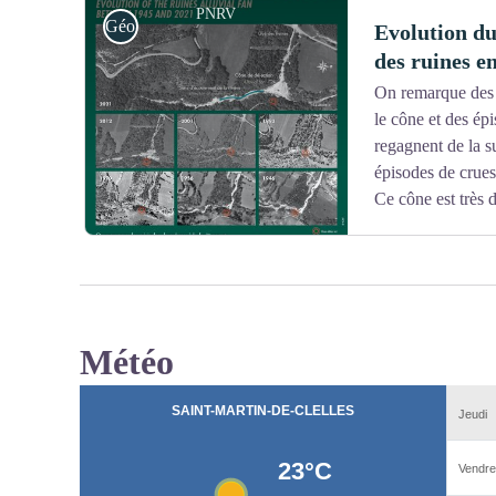
PNRV
Géologie
Evolution du
des ruines e
On remarque des 
Voir l'image en plein écran
le cône et des épi
regagnent de la s
épisodes de crues
Ce cône est très 
Météo
Voir l'image en plein écran