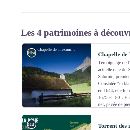
Les 4 patrimoines à découv
Chapelle de Trézanne - S&M Booth
Histoire et patrimoine
Chapelle de
Témoignage de l'
actuelle date du 
Saturnin, premier
Constatée "ni bla
en 1644, elle fut 
1675 et 1801. En 
nef, pavée de pier
fenêtre. Le toit était recouvert de chaume. La cure a di
fait place à l'installation de lambris à l'intérieur et de tu
eau
Torrent des 
2001 - 2002 avec la rénovation de la charpente et de s