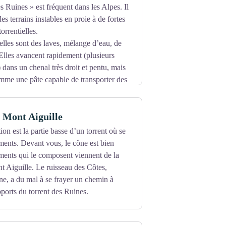
ption populaire lancée par la commune de
 Ruines » est fréquent dans les Alpes. Il
thier y installe des vitraux en 2019.
es terrains instables en proie à de fortes
torrentielles.
elles sont des laves, mélange d’eau, de
. Elles avancent rapidement (plusieurs
dans un chenal très droit et pentu, mais
me une pâte capable de transporter des
oiture, voire d’une camionnette), comme
 Mont Aiguille
ion est la partie basse d’un torrent où se
iments. Devant vous, le cône est bien
diments qui le composent viennent de la
 Aiguille. Le ruisseau des Côtes,
e, a du mal à se frayer un chemin à
pports du torrent des Ruines.