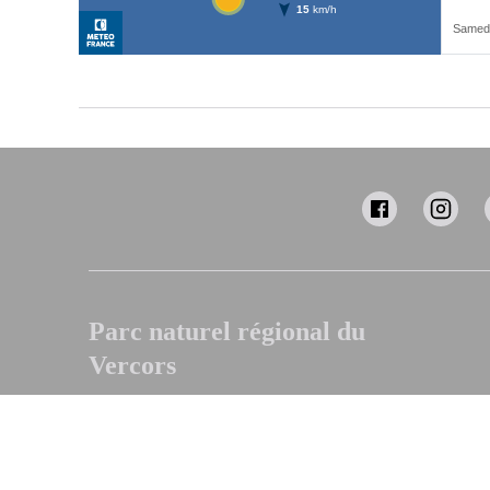
Parc naturel régional du
Vercors
Chemin des fusillés
38250 LANS-EN-VERCORS
Envoyer un email