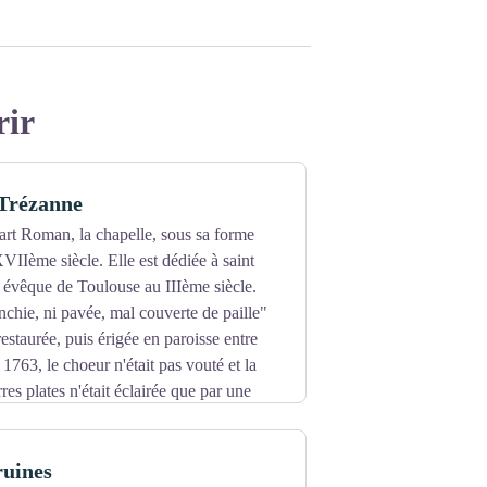
rir
 Trézanne
art Roman, la chapelle, sous sa forme
XVIIème siècle. Elle est dédiée à saint
 évêque de Toulouse au IIIème siècle.
nchie, ni pavée, mal couverte de paille"
restaurée, puis érigée en paroisse entre
1763, le choeur n'était pas vouté et la
res plates n'était éclairée que par une
sparu. Les restaurations successives ont
iles écailles en toiture qui disparaitront en
ruines
a couverture en chaume par le Parc