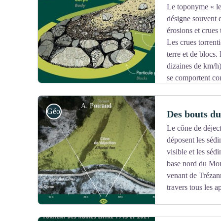
naturel régional du Vercors. A la faveur d'une souscri
Le toponyme « les
Saint Martin de Clelles, le maître verrier Christophe Ber
désigne souvent d
Voir l'image en plein écran
érosions et crues 
Les crues torrenti
terre et de blocs
dizaines de km/h) 
se comportent com
blocs de plusieurs mètres cubes (l’équivalent d’une v
les laves volcaniques.
A. Poiraud
Géologie
Des bouts du
Le cône de déject
déposent les séd
Voir l'image en plein écran
visible et les sé
base nord du Mont
venant de Trézann
travers tous les a