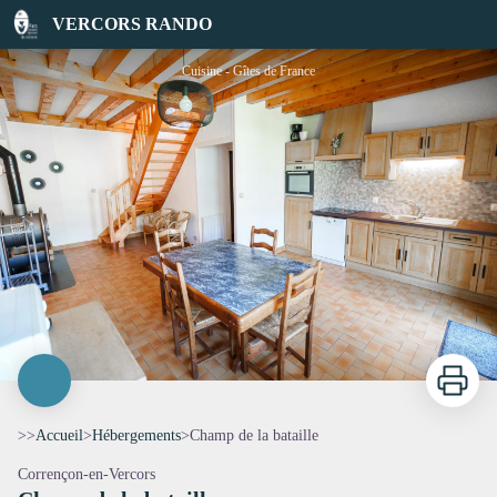
Champ de la bataille
VERCORS RANDO
Cuisine - Gîtes de France
Imprimer
>>
Accueil
>
Hébergements
>
Champ de la bataille
Corrençon-en-Vercors