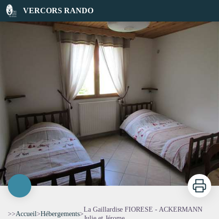
La Gaillardise FIORESE - ACKERMANN Julie et Jérome
VERCORS RANDO
Imprimer
La Gaillardise FIORESE - ACKERMANN
>>
Accueil
>
Hébergements
>
Julie et Jérome