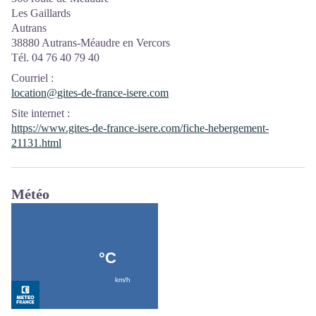
Les Gaillards
Autrans
38880 Autrans-Méaudre en Vercors
Tél. 04 76 40 79 40
Courriel
:
location@gites-de-france-isere.com
Site internet
:
https://www.gites-de-france-isere.com/fiche-hebergement-
21131.html
Météo