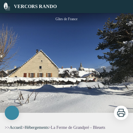
La Ferme de Grandpré - Bleuets
VERCORS RANDO
Gîtes de France
Imprimer
>>
Accueil
>
Hébergements
>
La Ferme de Grandpré - Bleuets