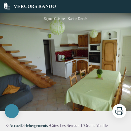
Gîtes Les Serres - L'Orchis Vanille
VERCORS RANDO
Séjour-Cuisine - Karine Dethès
Imprimer
>>
Accueil
>
Hébergements
>
Gîtes Les Serres - L'Orchis Vanille