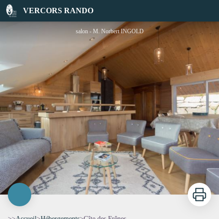
Gîte des Frênes
VERCORS RANDO
salon - M. Norbert INGOLD
Imprimer
>>
Accueil
>
Hébergements
>
Gîte des Frênes