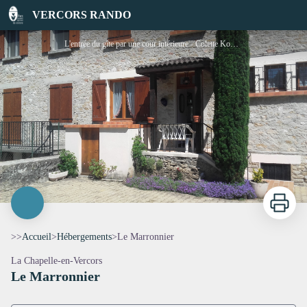
Le Marronnier
VERCORS RANDO
L'entrée du gîte par une cour intérieure - Colette Kohler
Imprimer
>>
Accueil
>
Hébergements
>
Le Marronnier
La Chapelle-en-Vercors
Le Marronnier
Voir l'image en plein écran