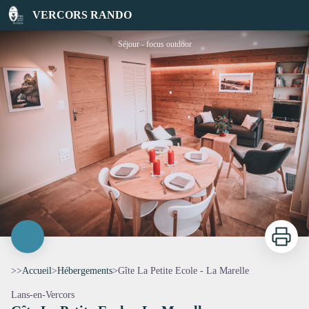
Gîte La Petite Ecole - La Marelle
VERCORS RANDO
Séjour - focus outdoor
Imprimer
>>
Accueil
>
Hébergements
>
Gîte La Petite Ecole - La Marelle
Lans-en-Vercors