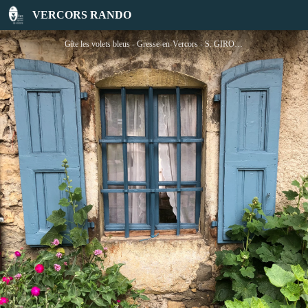
Les volets bleus
VERCORS RANDO
Gîte les volets bleus - Gresse-en-Vercors - S. GIRODON