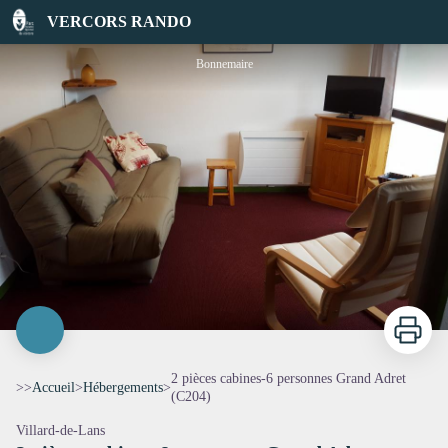
2 pièces cabines-6 personnes Grand Adret (C204)
VERCORS RANDO
Bonnemaire
Imprimer
2 pièces cabines-6 personnes Grand Adret
>>
Accueil
>
Hébergements
>
(C204)
Villard-de-Lans