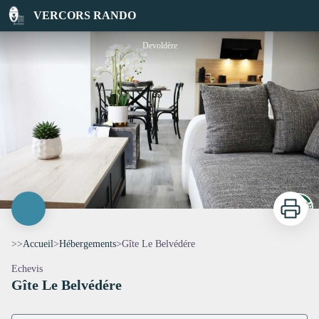
Gîte Le Belvédére
VERCORS RANDO
Devoldère
Imprimer
>>
Accueil
>
Hébergements
>
Gîte Le Belvédére
Echevis
Gîte Le Belvédére
Voir l'image en plein écran