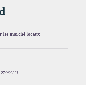
nd
image en plein écran
ur les marché locaux
e 27/06/2023