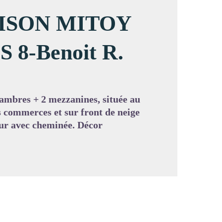
MAISON MITOY
8-Benoit R.
image en plein écran
ambres + 2 mezzanines, située au
s commerces et sur front de neige
ur avec cheminée. Décor