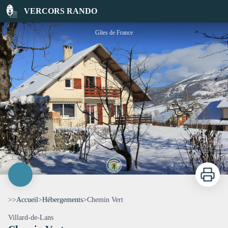
Chemin Vert
VERCORS RANDO
Gîtes de France
Imprimer
>>
Accueil
>
Hébergements
>
Chemin Vert
Villard-de-Lans