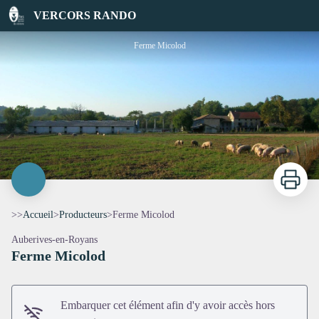
Ferme Micolod
VERCORS RANDO
Ferme Micolod
Imprimer
>>
Accueil
>
Producteurs
>
Ferme Micolod
Auberives-en-Royans
Ferme Micolod
Voir l'image en plein écran
Embarquer cet élément afin d'y avoir accès hors