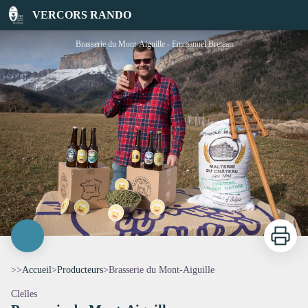
Brasserie du Mont-Aiguille
VERCORS RANDO
Brasserie du Mont-Aiguille - Emmanuel Breteau
Imprimer
>>
Accueil
>
Producteurs
>
Brasserie du Mont-Aiguille
Clelles