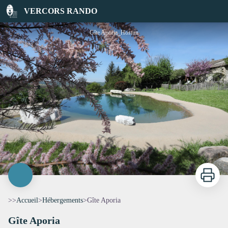
Gîte Aporia
VERCORS RANDO
Gîte Aporia_Hostun
Imprimer
>>
Accueil
>
Hébergements
>
Gîte Aporia
Gîte Aporia