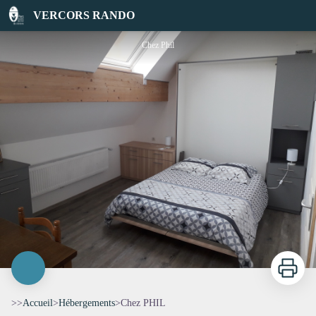
Chez PHIL
VERCORS RANDO
Chez Phil
Imprimer
>>
Accueil
>
Hébergements
>
Chez PHIL