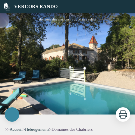
Domaines des Chabriers
VERCORS RANDO
domaine des chabriers - duverney celine
Imprimer
>>
Accueil
>
Hébergements
>
Domaines des Chabriers