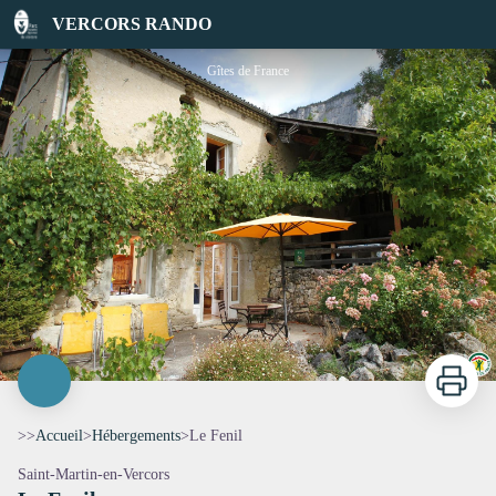
Le Fenil
VERCORS RANDO
Gîtes de France
Imprimer
>>
Accueil
>
Hébergements
>
Le Fenil
Saint-Martin-en-Vercors