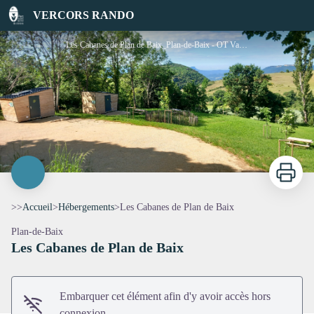
Les Cabanes de Plan de Baix
VERCORS RANDO
Les Cabanes de Plan de Baix_Plan-de-Baix - OT Vallée de la Drôme
Imprimer
>>
Accueil
>
Hébergements
>
Les Cabanes de Plan de Baix
Plan-de-Baix
Les Cabanes de Plan de Baix
Voir l'image en plein écran
Embarquer cet élément afin d'y avoir accès hors
connexion