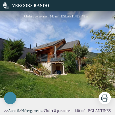
Chalet 8 personnes - 140 m² - EGLANTINES
VERCORS RANDO
Chalet 8 personnes - 140 m² - EGLANTINES_Villard-de-Lans - Taourel
Imprimer
>>
Accueil
>
Hébergements
>
Chalet 8 personnes - 140 m² - EGLANTINES