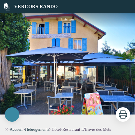
Hôtel-Restaurant L'Envie des Mets
VERCORS RANDO
Extérieur
Imprimer
>>
Accueil
>
Hébergements
>
Hôtel-Restaurant L'Envie des Mets