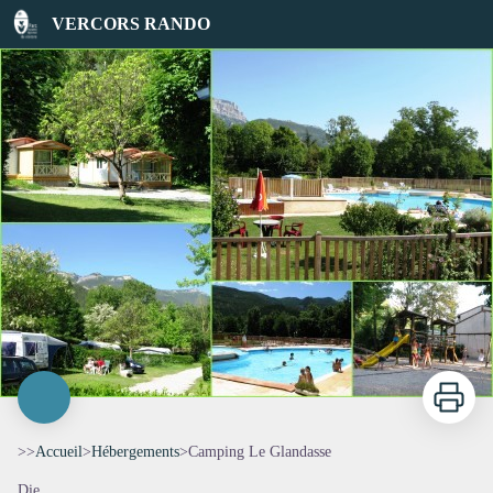
Camping Le Glandasse
VERCORS RANDO
Imprimer
>>
Accueil
>
Hébergements
>
Camping Le Glandasse
Die