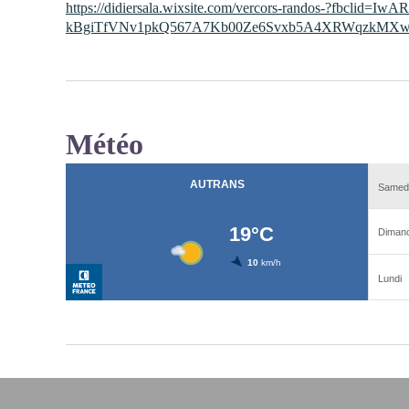
https://didiersala.wixsite.com/vercors-randos-?fbclid=IwA
kBgiTfVNv1pkQ567A7Kb00Ze6Svxb5A4XRWqzkMXw
Météo