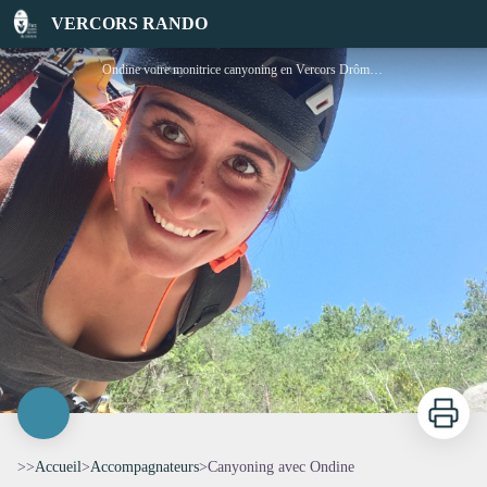
Canyoning avec Ondine
VERCORS RANDO
Ondine votre monitrice canyoning en Vercors Drôme - Ondine Bonnel
Imprimer
>>
Accueil
>
Accompagnateurs
>
Canyoning avec Ondine