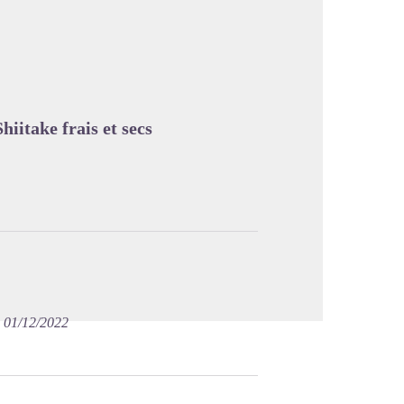
image en plein écran
iitake frais et secs
e 01/12/2022