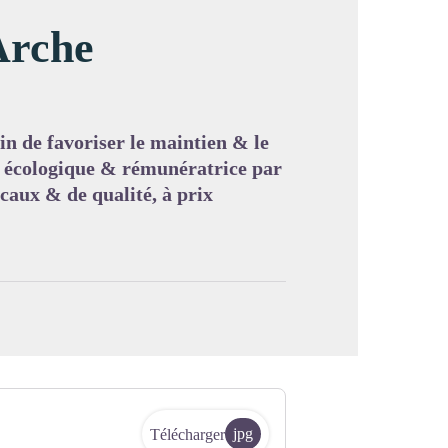
Arche
image en plein écran
n de favoriser le maintien & le
 écologique & rémunératrice par
ocaux & de qualité, à prix
jpg
Télécharger