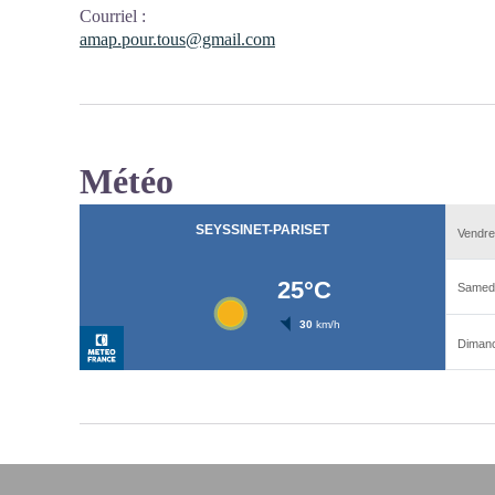
Courriel
:
amap.pour.tous@gmail.com
Météo