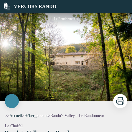
Rando's Valley - Le Randonneur
VERCORS RANDO
Le Randonneur 1
Imprimer
>>
Accueil
>
Hébergements
>
Rando's Valley - Le Randonneur
Le Chaffal