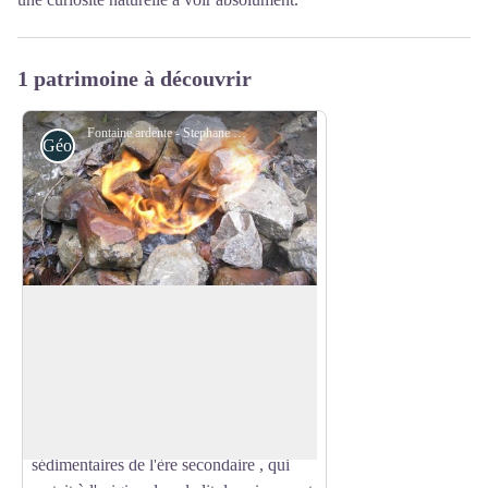
1 patrimoine à découvrir
Fontaine ardente - Stephane Fayollat/PNRV
Géologie
la Fontaine Ardente
La Fontaine Ardente, aussi nommée "la
Font que brusle", fait indiscutablement
Voir l'image en plein écran
partie des Sept Merveilles du Dauphiné.
Il s'agit d'une émanation de gaz
(méthane), prisonnier des couches
sédimentaires de l'ère secondaire , qui