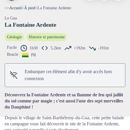
>>
Accueil
>
À pied
>
La Fontaine Ardente
Le Gua
La Fontaine Ardente
Géologie
Histoire et patrimoine
Facile
1h30
5,2km
+192m
-191m
Boucle
PR
Voir l'image en plein écran
Embarquer cet élément afin d'y avoir accès hors
connexion
Découvrez la Fontaine Ardente et sa flamme de feu qui jaillit
du sol comme par magie ; c'est aussi l'une des sept merveilles
du Dauphiné !
Depuis le village de Saint-Barthélemy-du-Gua, cette petite balade
en campagne vous fait découvrir le site de la Fontaine Ardente,
une curiosité naturelle à voir absolument.