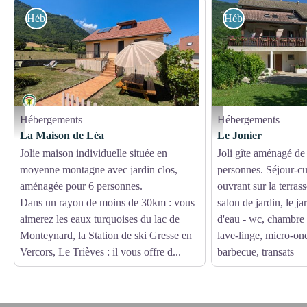
Hébergements
Hébergements
Hébergements
Hébergements
Gîtes de France
Gîtes de France
La Maison de Léa
Le Jonier
Jolie maison individuelle située en
Joli gîte aménagé de
moyenne montagne avec jardin clos,
personnes. Séjour-cu
aménagée pour 6 personnes.
ouvrant sur la terras
Dans un rayon de moins de 30km : vous
salon de jardin, le ja
aimerez les eaux turquoises du lac de
d'eau - wc, chambre (
Monteynard, la Station de ski Gresse en
lave-linge, micro-on
Vercors, Le Trièves : il vous offre d...
barbecue, transats