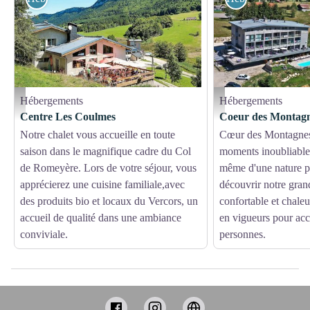
Hébergements
Hébergements
Centre Les Coulmes
vue aérienne - coeur des m
Centre Les Coulmes
Coeur des Montag
Notre chalet vous accueille en toute
Cœur des Montagnes 
saison dans le magnifique cadre du Col
moments inoubliables
de Romeyère. Lors de votre séjour, vous
même d'une nature p
apprécierez une cuisine familiale,avec
découvrir notre gran
des produits bio et locaux du Vercors, un
confortable et chal
accueil de qualité dans une ambiance
en vigueurs pour accu
conviviale.
personnes.