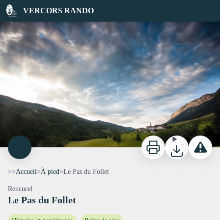
Le Pas du Follet
VERCORS RANDO
Rencurel - S.M Booth
Imprimer
Télécharger
Signaler 
>>
Accueil
>
À pied
>
Le Pas du Follet
Rencurel
Le Pas du Follet