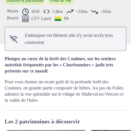
Histoire et patrimoine
Point de vue
Voir l'image en plein écran
Moyen
2h30
5,8km
+326m
-342m
Boucle
GTV à pied
PR
Embarquer cet élément afin d'y avoir accès hors
connexion
Plongez au cœur de la forêt des Coulmes, sur les sentiers
autrefois fréquentés par les « Charbonniers » jadis très
présents sur ce massif.
Pour vous donner un avant goût de la profonde forêt des
Coulmes, en grande partie composée de hêtres. Au pas du Follet,
admirez la vue splendide sur le village de Malleval-en-Vercors et
la vallée de l'Isère.
Les 2 patrimoines à découvrir