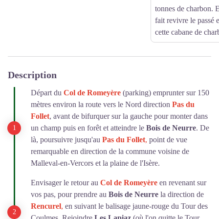
tonnes de charbon.
fait revivre le passé
cette cabane de char
Description
Départ du
Col de Romeyère
(parking) emprunter sur 150
mètres environ la route vers le Nord direction
Pas du
Follet
, avant de bifurquer sur la gauche pour monter dans
un champ puis en forêt et atteindre le
Bois de Neurre
. De
là, poursuivre jusqu'au
Pas du Follet
,
point de vue
remarquable en direction de la commune voisine de
Malleval-en-Vercors et la plaine de l'Isère.
Envisager le retour au
C
ol de Romeyère
en revenant sur
vos pas, pour prendre au
Bois de Neurre
la direction de
Rencurel
,
en suivant le balisage jaune-rouge du Tour des
Coulmes. Rejoindre
Les Lapiaz
(où l'on quitte le Tour