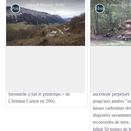
Vallon de Rencurel - PNRV
Point de Vue
Histoire et patrimo
Vallon de Rencurel
Ancienne charbonn
Pendant la montée vers le Pas du Follet,
Pendant la dernière 
admirez la vue sur le vallon de Rencurel,
charbonniers vivaient
Voir l'image en plein écran
dominé par la roche de Méaudre et les
Durant cette période
Rochers de Gonson. C'est ici, qu'a en
fabriquaient le char
partie été tourné le film : « Une
fours métalliques, a
hirondelle a fait le printemps » de
ancestrale perpétuée 
Christian Carion en 2001.
jusqu'aux années "soi
laisser carboniser de
disposées savammen
recouvertes de terre, à
fallait 50 tonnes de 