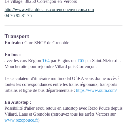
Le village,
38250
Corrençon-en-Vercors
http://www.villarddelans-correnconenvercors.com
04 76 95 81 75
Transport
En train :
Gare SNCF de Grenoble
En bus :
avec les cars Région
T64
par Engins ou
T65
par Saint-Nizier-du-
Moucherotte pour rejoindre Villard puis Corrençon.
Le calculateur d'itinéraire multimodal OùRA vous donne accès à
toutes les correspondances entre les trains régionaux, transports
urbains et ligne de bus départementale :
https://www.oura.com/
En Autostop :
Possibilité d'aller et/ou retour en autostop avec Rezo Pouce depuis
Villard, Lans et Grenoble (retrouvez tous les arrêts Vercors sur
www.rezopouce.fr
)