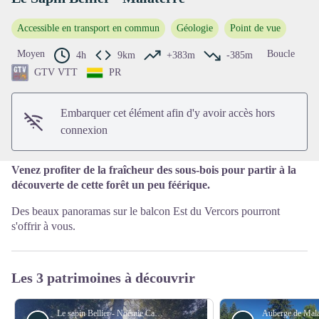
Accessible en transport en commun
Géologie
Point de vue
Voir l'image en plein écran
Moyen
Boucle
4h
9km
+383m
-385m
GTV VTT
PR
Embarquer cet élément afin d'y avoir accès hors
connexion
Venez profiter de la fraîcheur des sous-bois pour partir à la
découverte de cette forêt un peu féérique.
Des beaux panoramas sur le balcon Est du Vercors pourront
s'offrir à vous.
Les 3 patrimoines à découvrir
Le sapin Bellier - Noémie Castaing/PNRV