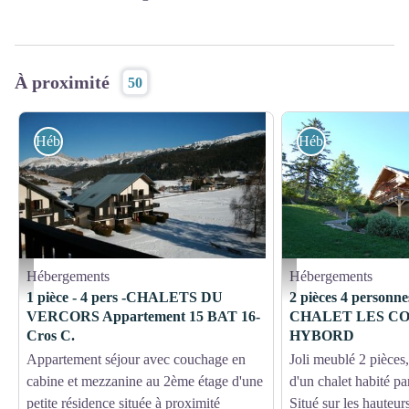
À proximité
50
Hébergements
Hébergements
Hébergements
Hébergements
résidence hiver
Studio - Hybord
1 pièce - 4 pers -CHALETS DU
2 pièces 4 personn
VERCORS Appartement 15 BAT 16-
CHALET LES CO
Cros C.
HYBORD
Appartement séjour avec couchage en
Joli meublé 2 pièces
cabine et mezzanine au 2ème étage d'une
d'un chalet habité par
petite résidence située à proximité
Situé sur les hauteur