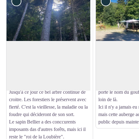
Patrimoine naturel
Commerce et s
Sapin Bellier
Auberge de Malate
Le sapin Bellier désigne un arbre dit
La baraque de Malate
"d'élite", porte graines, droit, sain, beau,
par Séraphin en 190
Voir l'image en plein écran
selon les termes des forestiers. Celui-ci a
parents des propriéta
été préservé par un ancien forestier,
de reprendre l'auberg
Monsieur Bellier.
lieu unique. Malaterr
Jusqu'à ce jour ce bel arbre continue de
porte le nom du gouf
croitre. Les forestiers le préservent avec
loin de là.
fierté. C'est la vieillesse, la maladie ou la
Ici il n'y a jamais eu 
foudre qui décideront de son sort.
mais cette auberge a
Le sapin Bellier a des conccurents
public depuis mainte
imposants das d'autres forêts, mais ici il
reste le "roi de la Loubière".